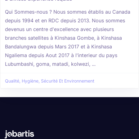
Qui Sommes-nous ? Nous sommes établis au Canada
depuis 1994 et en RDC depuis 2013. Nous sommes
devenus un centre d'excellence avec plusieurs
branches satellites à Kinshasa Gombe, à Kinshasa
Bandalungwa depuis Mars 2017 et à Kinshasa
Ngaliema depuis Aout 2017 à l'interieur du pays
Lubumbashi, goma, matadi, kolwezi, ...
Qualité, Hygiène, Sécurité Et Environnement