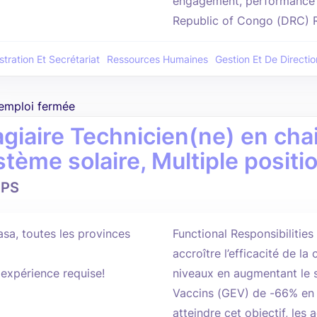
engagement, performance 
Republic of Congo (DRC) Ro
tration Et Secrétariat
Ressources Humaines
Gestion Et De Directio
'emploi fermée
agiaire Technicien(ne) en chai
stème solaire, Multiple positi
PS
asa, toutes les provinces
Functional Responsibilitie
accroître l’efficacité de l
'expérience requise!
niveaux en augmentant le 
Vaccins (GEV) de -66% en
atteindre cet objectif, les a