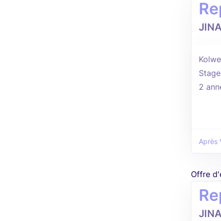
Re
JIN
Kolwez
Stage
2 ann
Après 
Offre d
Re
JIN