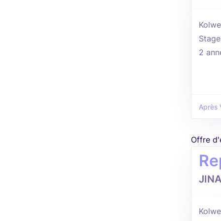
Kolwez
Stage
2 ann
Après 
Offre d
Re
JIN
Kolwez