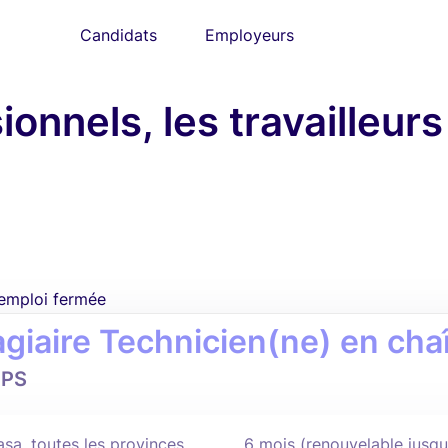
Candidats
Employeurs
onnels, les travailleurs 
'emploi fermée
agiaire Technicien(ne) en chaî
PS
asa, toutes les provinces
6 mois (renouvelable jusq