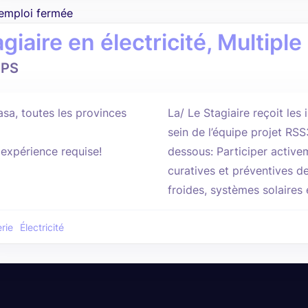
'emploi fermée
giaire en électricité, Multiple
PS
asa, toutes les provinces
La/ Le Stagiaire reçoit les
sein de l’équipe projet RS
'expérience requise!
dessous: Participer activ
curatives et préventives 
froides, systèmes solaires 
rie
Électricité