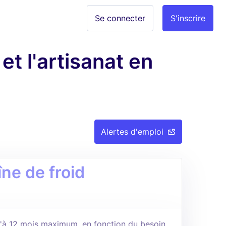
Se connecter
S'inscrire
et l'artisanat en
Alertes d'emploi
ne de froid
u'à 12 mois maximum, en fonction du besoin