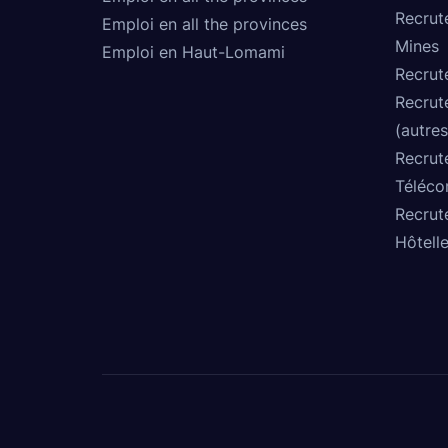
Recrut
Emploi en all the provinces
Mines
Emploi en Haut-Lomami
Recrut
Recrut
(autres
Recrut
Téléco
Recrut
Hôtelle