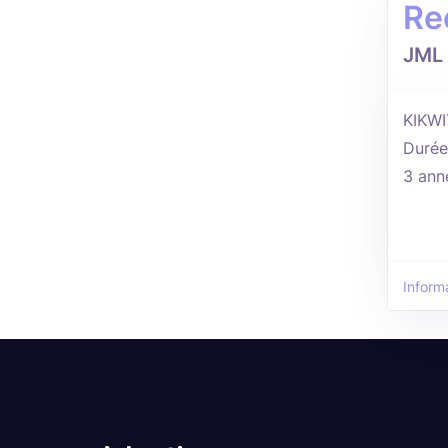
Re
JML 
KIKWI
Durée
3 ann
Inform