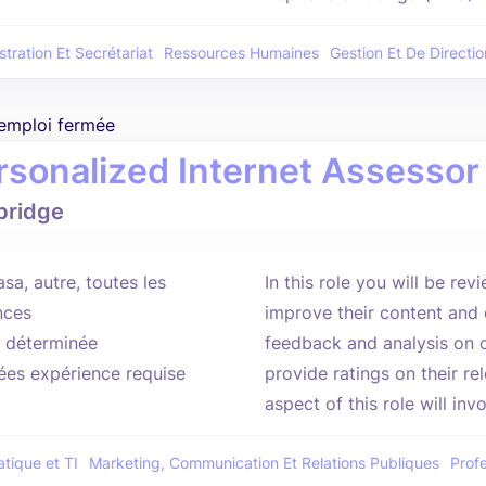
tration Et Secrétariat
Ressources Humaines
Gestion Et De Directio
'emploi fermée
rsonalized Internet Assessor
bridge
sa, autre, toutes les
In this role you will be rev
nces
improve their content and q
 déterminée
feedback and analysis on c
ées expérience requise
provide ratings on their r
aspect of this role will invo
atique et TI
Marketing, Communication Et Relations Publiques
Prof