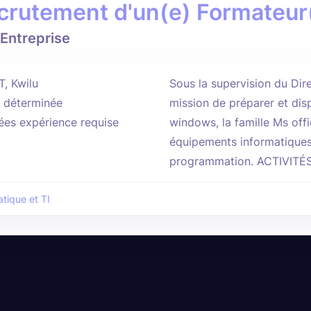
crutement d'un(e) Formateur(
Entreprise
T, Kwilu
Sous la supervision du Dire
 déterminée
mission de préparer et disp
ées expérience requise
windows, la famille Ms off
équipements informatiques,
programmation. ACTIVITÉS 
atique et TI