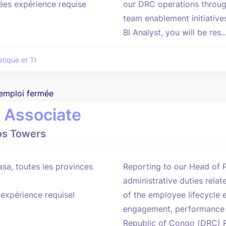
ées expérience requise
our DRC operations throug
team enablement initiative
BI Analyst, you will be res..
atique et TI
'emploi fermée
 Associate
os Towers
asa, toutes les provinces
Reporting to our Head of P
administrative duties relat
'expérience requise!
of the employee lifecycle
engagement, performance 
Republic of Congo (DRC) Ro