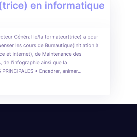
trice) en informatique
cteur Général le/la formateur(trice) a pour
enser les cours de Bureautique(Initiation à
ice et internet), de Maintenance des
 de l'infographie ainsi que la
PRINCIPALES • Encadrer, animer...