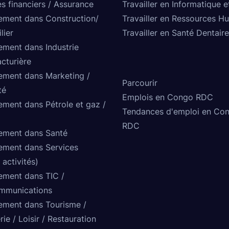
s financiers / Assurance
Travailler en Informatique e
ement dans Construction/
Travailler en Ressources H
lier
Travailler en Santé Dentaire
ement dans Industrie
cturière
ement dans Marketing /
Parcourir
té
Emplois en Congo RDC
ement dans Pétrole et gaz /
Tendances d'emploi en Co
RDC
ement dans Santé
ement dans Services
 activités)
ement dans TIC /
mmunications
ement dans Tourisme /
rie / Loisir / Restauration