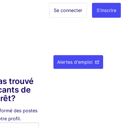
Se connecter
S'inscrire
Alertes d'emploi
as trouvé
cants de
érêt?
nformé des postes
re profil.