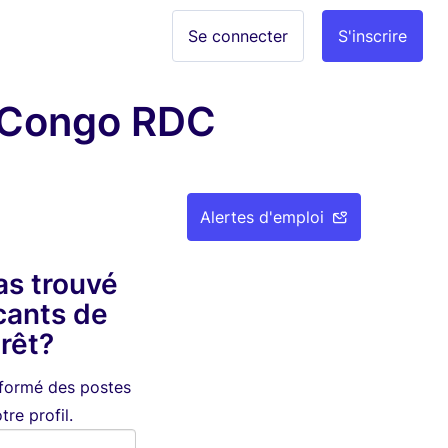
Se connecter
S'inscrire
n Congo RDC
Alertes d'emploi
as trouvé
cants de
érêt?
nformé des postes
re profil.