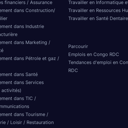
s financiers / Assurance
Travailler en Informatique e
ement dans Construction/
Travailler en Ressources H
lier
Travailler en Santé Dentaire
ement dans Industrie
cturière
ement dans Marketing /
Parcourir
té
Emplois en Congo RDC
ement dans Pétrole et gaz /
Tendances d'emploi en Co
RDC
ement dans Santé
ement dans Services
 activités)
ement dans TIC /
mmunications
ement dans Tourisme /
rie / Loisir / Restauration