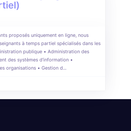
tiel)
nts proposés uniquement en ligne, nous
seignants à temps partiel spécialisés dans les
nistration publique • Administration des
nt des systèmes d’information •
es organisations • Gestion d...