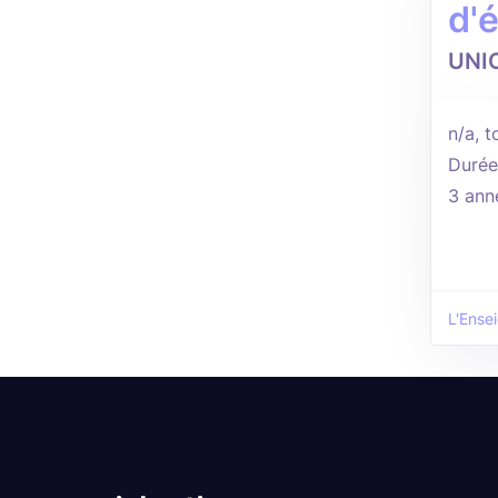
d'
UNI
n/a, t
Durée
3 ann
L'Ense