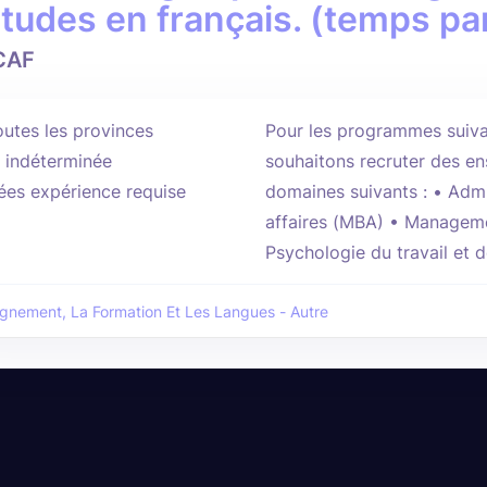
études en français. (temps par
CAF
outes les provinces
Pour les programmes suiva
 indéterminée
souhaitons recruter des en
ées expérience requise
domaines suivants : • Admi
affaires (MBA) • Manageme
Psychologie du travail et d
ignement, La Formation Et Les Langues - Autre