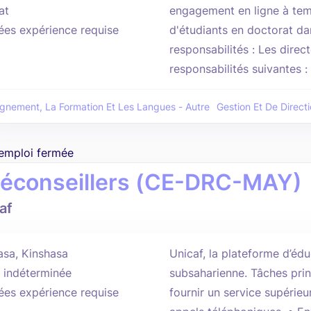
at
engagement en ligne à temp
ées expérience requise
d'étudiants en doctorat da
responsabilités : Les direc
responsabilités suivantes :
ignement, La Formation Et Les Langues - Autre
Gestion Et De Directi
'emploi fermée
léconseillers (CE-DRC-MAY)
af
asa, Kinshasa
Unicaf, la plateforme d’édu
 indéterminée
subsaharienne. Tâches princ
ées expérience requise
fournir un service supérieu