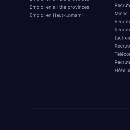
Recrut
Emploi en all the provinces
Mines
Emploi en Haut-Lomami
Recrut
Recrut
(autres
Recrut
Téléco
Recrut
Hôtelle