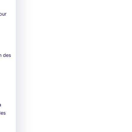
our
n des
a
les