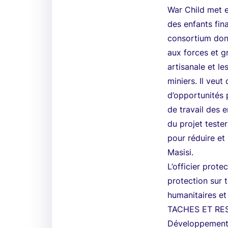
War Child met e
des enfants fin
consortium dont
aux forces et gr
artisanale et l
miniers. Il veu
d’opportunités 
de travail des 
du projet teste
pour réduire et
Masisi.
L’officier prot
protection sur t
humanitaires et 
TACHES ET RES
Développement