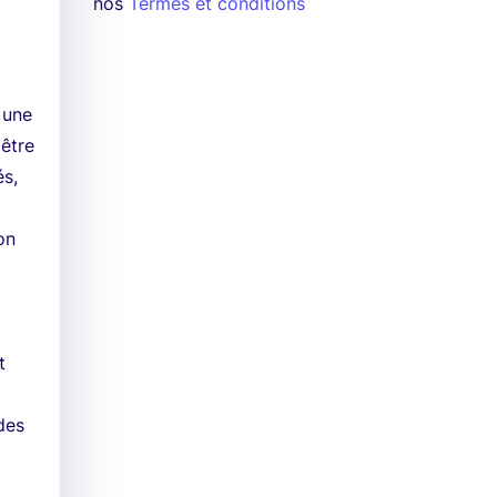
nos
Termes et conditions
 une
 être
és,
on
t
des