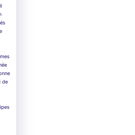
l
n
iés
re
ormes
nnée
ionne
i de
cipes