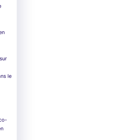
e
en
sur
ns le
co-
en