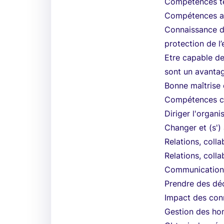
Compétences te
Compétences avé
Connaissance de
protection de l’
Etre capable de
sont un avanta
Bonne maîtrise 
Compétences c
Diriger l'organ
Changer et (s')
Relations, coll
Relations, colla
Communicatio
Prendre des déc
Impact des con
Gestion des h