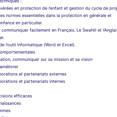
chniques :
rées en protection de l’enfant et gestion du cycle de proj
s normes essentielles dans la protection en générale et
enfance en particulier.
 communiquer facilement en Français. Le Swahili et l’Anglai
ge.
de l’outil informatique (Word et Excel).
omportementales
isation, communiquer sur sa mission et sa vision
 améliorer
aborations et partenariats externes
borations et partenariats internes
n
isions efficaces
naissances
ommes