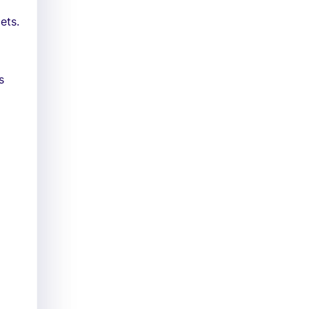
ets.
s