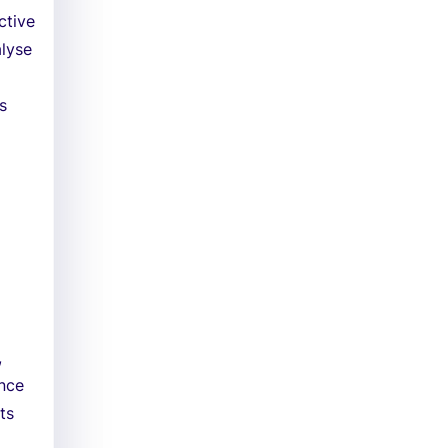
ctive
alyse
s
l
,
ence
ts