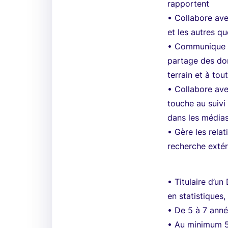
rapportent
• Collabore ave
et les autres qu
• Communique a
partage des don
terrain et à to
• Collabore ave
touche au suivi
dans les média
• Gère les rela
recherche extér
• Titulaire d’u
en statistiques
• De 5 à 7 anné
• Au minimum 5