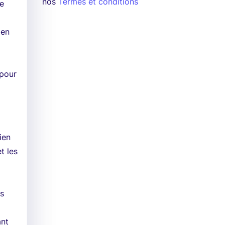
nos
Termes et conditions
te
 en
 pour
ien
t les
ts
ant