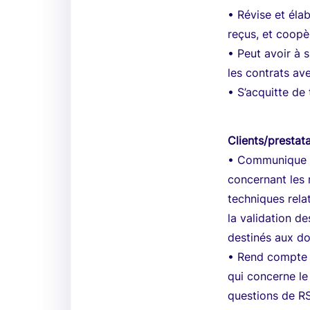
• Révise et éla
reçus, et coopè
• Peut avoir à 
les contrats av
• S’acquitte de 
Clients/prestat
• Communique a
concernant les r
techniques rela
la validation d
destinés aux d
• Rend compte 
qui concerne le
questions de RS