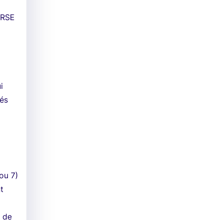
 RSE
i
iés
ou 7)
t
t de