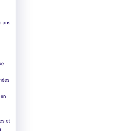
plans
ue
nnées
 en
es et
n