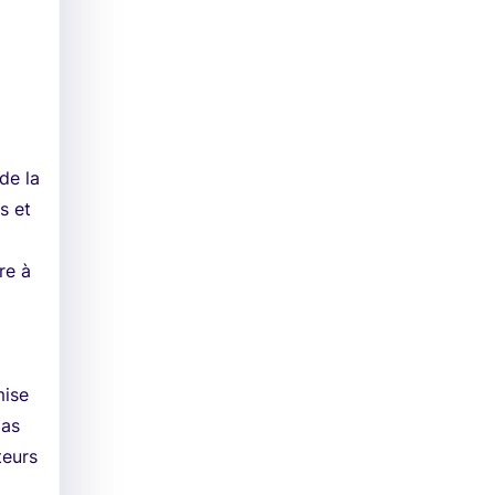
de la
s et
re à
mise
pas
teurs