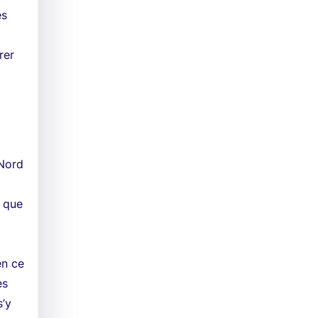
es
rer
 Nord
i que
en ce
es
s’y