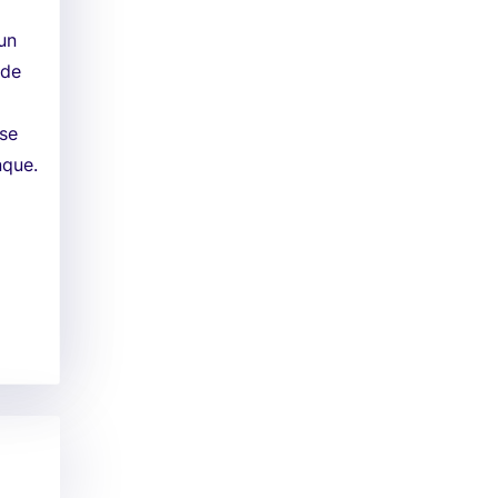
un
 de
 se
nque.