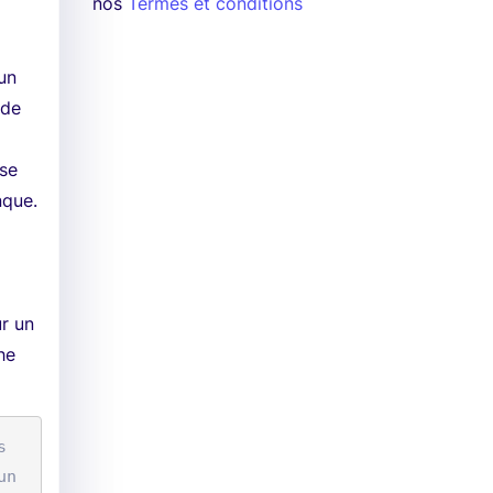
nos
Termes et conditions
un
 de
 se
nque.
r un
he
 
un