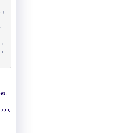
bj
rt
pr
ec
es,
tion,