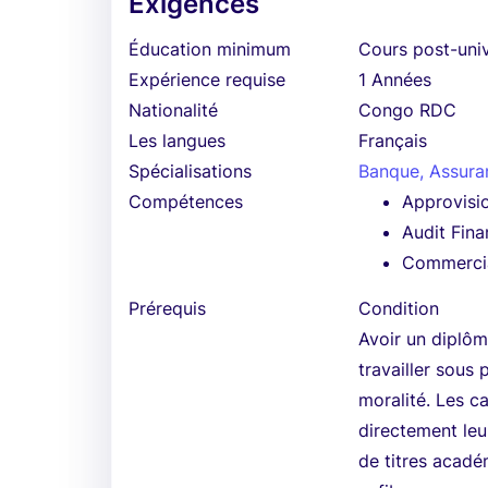
Exigences
Éducation minimum
Cours post-univ
Expérience requise
1 Années
Nationalité
Congo RDC
Les langues
Français
Spécialisations
Banque, Assura
Compétences
Approvisi
Audit Fina
Commerci
Prérequis
Condition
Avoir un diplôm
travailler sous 
moralité. Les c
directement leu
de titres acadé