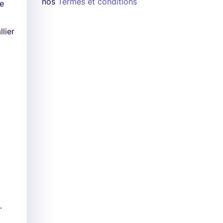
nos
Termes et conditions
de
lier
.