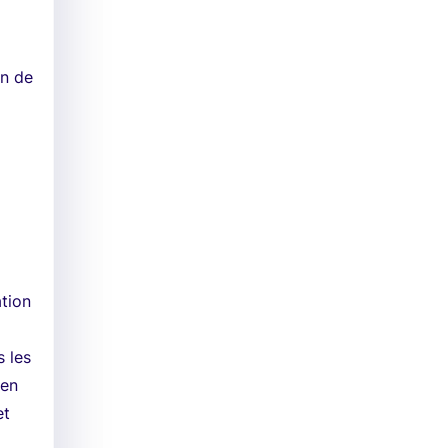
un de
ation
 les
 en
et