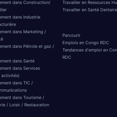
ement dans Construction/
Travailler en Ressources H
lier
Travailler en Santé Dentaire
ement dans Industrie
cturière
ement dans Marketing /
Parcourir
té
Emplois en Congo RDC
ement dans Pétrole et gaz /
Tendances d'emploi en Co
RDC
ement dans Santé
ement dans Services
 activités)
ement dans TIC /
mmunications
ement dans Tourisme /
rie / Loisir / Restauration