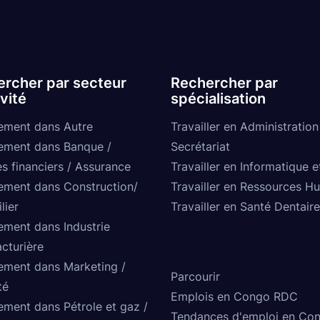
rcher par secteur
Rechercher par
ivité
spécialisation
ement dans Autre
Travailler en Administration
ement dans Banque /
Secrétariat
s financiers / Assurance
Travailler en Informatique e
ement dans Construction/
Travailler en Ressources H
lier
Travailler en Santé Dentaire
ement dans Industrie
cturière
ement dans Marketing /
Parcourir
té
Emplois en Congo RDC
ement dans Pétrole et gaz /
Tendances d'emploi en Co