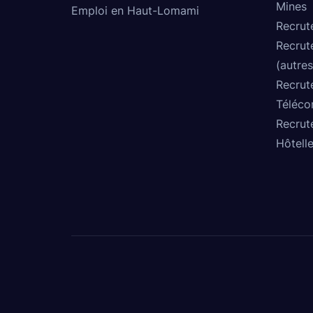
Mines
Emploi en Haut-Lomami
Recrut
Recrut
(autres
Recrut
Téléco
Recrut
Hôtelle