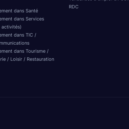
RDC
ement dans Santé
ement dans Services
 activités)
ement dans TIC /
mmunications
ement dans Tourisme /
rie / Loisir / Restauration