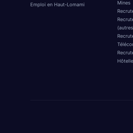
Mines
Emploi en Haut-Lomami
Recrut
Recrut
(autres
Recrut
Téléco
Recrut
Hôtelle