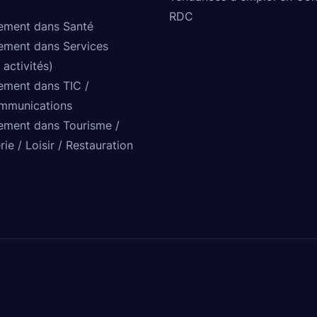
RDC
ement dans Santé
ement dans Services
 activités)
ement dans TIC /
mmunications
ement dans Tourisme /
rie / Loisir / Restauration