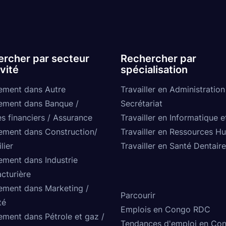
rcher par secteur
Rechercher par
ivité
spécialisation
ement dans Autre
Travailler en Administration
ement dans Banque /
Secrétariat
s financiers / Assurance
Travailler en Informatique e
ement dans Construction/
Travailler en Ressources H
lier
Travailler en Santé Dentaire
ement dans Industrie
cturière
ement dans Marketing /
Parcourir
té
Emplois en Congo RDC
ement dans Pétrole et gaz /
Tendances d'emploi en Co